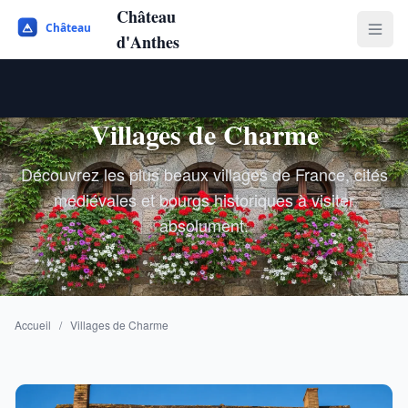
Château
d'Anthes
Villages de Charme
Découvrez les plus beaux villages de France, cités
médiévales et bourgs historiques à visiter
absolument.
Accueil
/
Villages de Charme