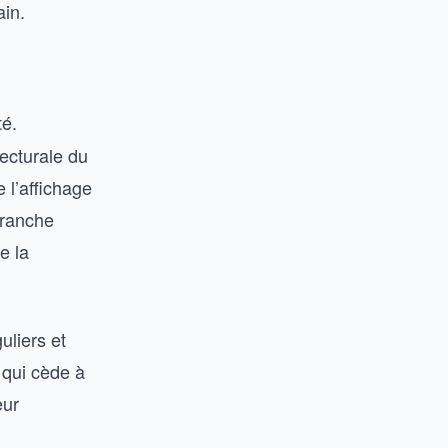
ain.
é.
tecturale du
 l’affichage
tranche
e la
uliers et
u qui cède à
eur