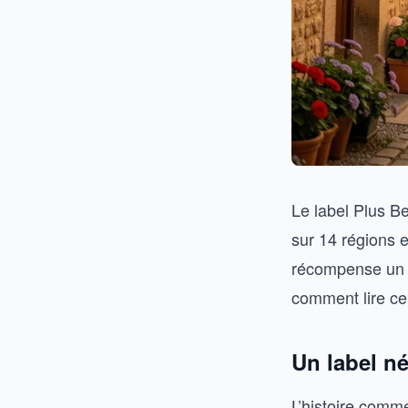
Le label Plus B
sur 14 régions 
récompense un pa
comment lire ce 
Un label né
L’histoire comm