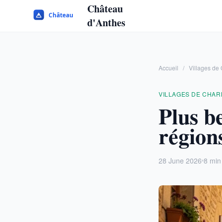
Château
d'Anthes
Accueil
/
Villages de
VILLAGES DE CHA
Plus be
régions
28 June 2026
8 min