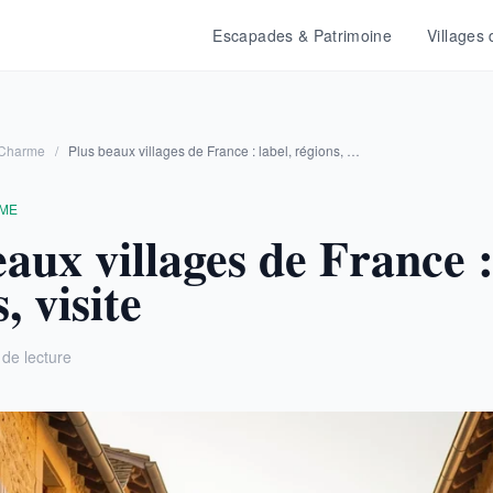
Escapades & Patrimoine
Villages
 Charme
/
Plus beaux villages de France : label, régions, …
RME
aux villages de France :
, visite
 de lecture