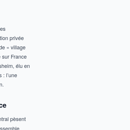
les
tion privée
de « village
é sur France
sheim, élu en
 : l’une
n.
ce
ntral pèsent
rassemble