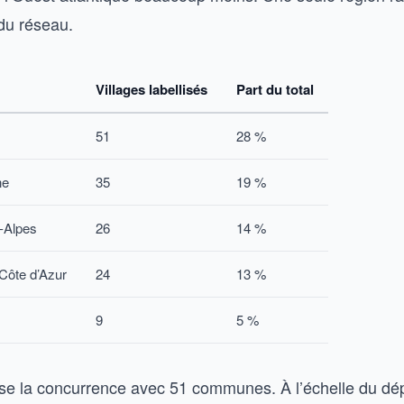
 du réseau.
Villages labellisés
Part du total
51
28 %
ne
35
19 %
-Alpes
26
14 %
Côte d’Azur
24
13 %
9
5 %
ase la concurrence avec 51 communes. À l’échelle du dé