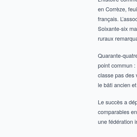
en Corrèze, feui
français. L’asso
Soixante-six ma
ruraux remarquab
Quarante-quatre
point commun : 
classe pas des v
le bâti ancien 
Le succès a dép
comparables en 
une fédération 