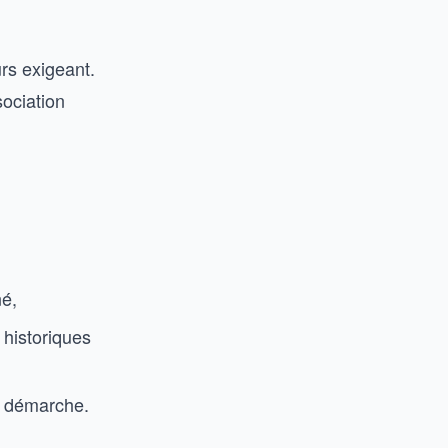
rs exigeant.
sociation
né,
historiques
a démarche.