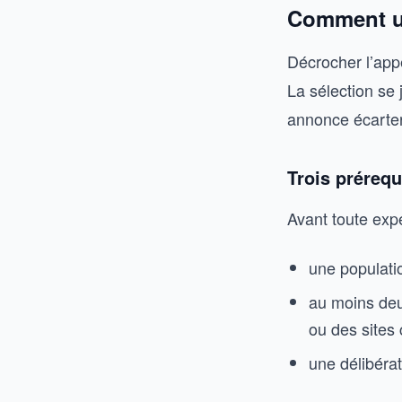
Comment un 
Décrocher l’appe
La sélection se 
annonce écarter 
Trois prérequ
Avant toute expe
une populati
au moins deu
ou des sites 
une délibéra