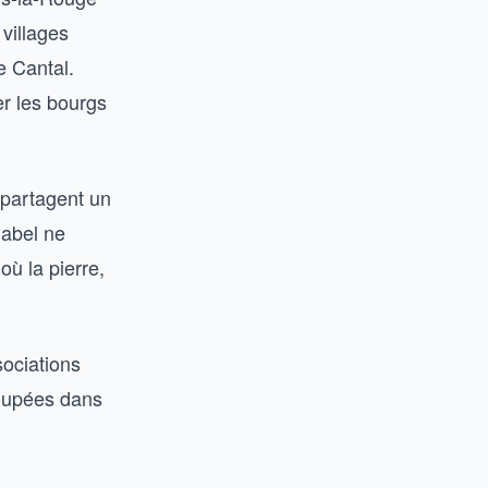
villages
e Cantal.
er les bourgs
 partagent un
label ne
où la pierre,
sociations
roupées dans